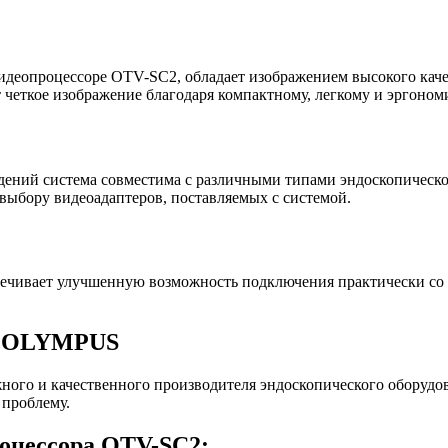
идеопроцессоре OTV-SC2, обладает изображением высокого кач
 четкое изображение благодаря компактному, легкому и эргоном
дений система совместима с различными типами эндоскопическо
 выбору видеоадаптеров, поставляемых с системой.
печивает улучшенную возможность подключения практически со 
ии OLYMPUS
ого и качественного производителя эндоскопического оборудо
 проблему.
оцессора OTV-SC2: