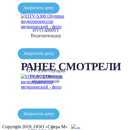
Запросить цену
HVO-4000ST
Видеорекордер
Запросить цену
РАНЕЕ СМОТРЕЛИ
OTV-S300 Olympus
видеопроцессор
медицинский
Запросить цену
Copyright 2019, ООО «Сфера М»