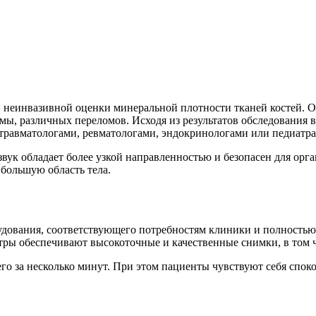
и неинвазивной оценки минеральной плотности тканей костей.
ы, различных переломов. Исходя из результатов обследования 
 травматологами, ревматологами, эндокринологами или педиатр
звук обладает более узкой направленностью и безопасен для ор
 большую область тела.
дования, соответствующего потребностям клиники и полностью
тры обеспечивают высокоточные и качественные снимки, в том ч
го за несколько минут. При этом пациенты чувствуют себя спок