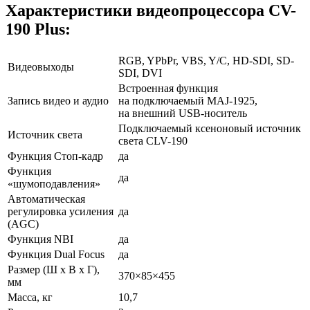
Характеристики видеопроцессора CV-
190 Plus:
RGB, YPbPr, VBS, Y/C, HD-SDI, SD-
Видеовыходы
SDI, DVI
Встроенная функция
Запись видео и аудио
на подключаемый MAJ-1925,
на внешний USB-носитель
Подключаемый ксеноновый источник
Источник света
света CLV-190
Функция Стоп-кадр
да
Функция
да
«шумоподавления»
Автоматическая
регулировка усиления
да
(AGC)
Функция NBI
да
Функция Dual Focus
да
Размер (Ш х В х Г),
370×85×455
мм
Масса, кг
10,7