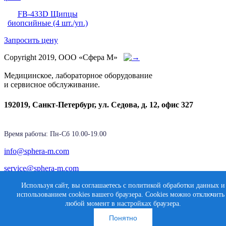
FB-433D Щипцы
биопсийные (4 шт./уп.)
Запросить цену
Copyright 2019, ООО «Сфера М»
Медицинское, лабораторное оборудование
и сервисное обслуживание.
192019, Санкт-Петербург, ул. Седова, д. 12, офис 327
Время работы: Пн-Cб 10.00-19.00
info@sphera-m.com
service@sphera-m.com
Используя сайт, вы соглашаетесь с политикой обработки данных и
использованием cookies вашего браузера. Cookies можно отключить
Создание сайта
любой момент в настройках браузера.
Карта сайта
Медиасфера
Понятно