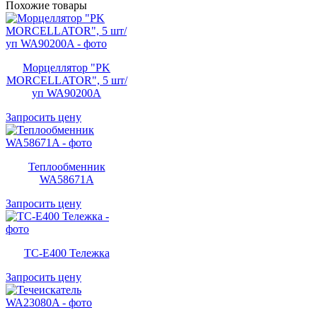
Похожие товары
Морцеллятор "PK
MORCELLATOR", 5 шт/
уп WA90200A
Запросить цену
Теплообменник
WA58671A
Запросить цену
TC-E400 Тележка
Запросить цену