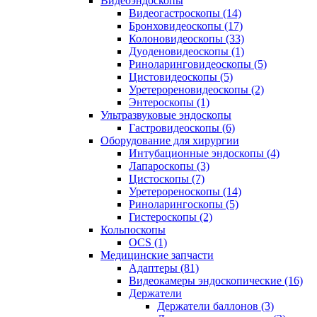
Видеоэндоскопы
Видеогастроскопы (14)
Бронховидеоскопы (17)
Колоновидеоскопы (33)
Дуоденовидеоскопы (1)
Риноларинговидеоскопы (5)
Цистовидеоскопы (5)
Уретерореновидеоскопы (2)
Энтероскопы (1)
Ультразвуковые эндоскопы
Гастровидеоскопы (6)
Оборудование для хирургии
Интубационные эндоскопы (4)
Лапароскопы (3)
Цистоскопы (7)
Уретерореноскопы (14)
Риноларингоскопы (5)
Гистероскопы (2)
Кольпоскопы
OCS (1)
Медицинские запчасти
Адаптеры (81)
Видеокамеры эндоскопические (16)
Держатели
Держатели баллонов (3)