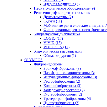
Ядерная медицина (5)
Неонатологическое оборудование (9)
Рентгенография и рентгеноскопия
Денситометры (2)
C-дуги (11)
Мобильные рентгеновские аппараты 
Фиксированные рентгенографические 
Ультразвуковая диагностика
LOGIQ (17)
VIVID (15)
VOLUSON (12)
Хирургическая визуализация
Общая хирургия (1)
OLYMPUS
Фиброэндоскопы
Бронхофиброскопы (8)
Назофаринго-ларингоскопы (3)
Интубационные фиброскопы (3)
Гастрофиброскопы (2)
Колонофиброскопы (3)
Холедохофиброскопы (2)
Гистерофиброскопы (2)
Уретеро-ренофиброскопы (4)
Цистофиброскопы (2)