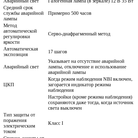
Аварийный свет
Галогенная лампа (в зеркале) 12 В 35 Вт
Средний срок
службы аварийной
Примерно 500 часов
лампы
Метод
автоматической
Серво-диафрагменный метод
регулировки
яркости
Автоматическая
17 шагов
экспозиция
Указывает на отсутствие аварийной
Аварийный свет
лампы, отключение и использование
аварийной лампы
Когда режим наблюдения NBI включен,
ЦКП
загорается индикатор режима
наблюдения
Настройки (кроме режима наблюдения)
сохраняются даже тогда, когда источник
света выключен
Тип защиты от
поражения
Класс I
электрическим
током