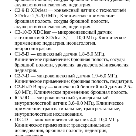
акушерство/гинекология, педиатрия.
C2-9-D
XDclear — конвексный датчик с технологией
XDclear 2,5–9,0 МГц. Клиническое применение:
брюшная полость, сосуды брюшной полости,
акушерство/гинекология, педиатрия.
C3-10-D
XDClear — микроконвексный датчик
с технологией XDclear 3,1 — 10,0 МГц. Клиническое
применение: педиатрия, неонатология,
нейросонография.
C1-5-D
— конвексный датчик 1,8–5,0 МГц.
Клиническое применение: брюшная полость, сосуды
брюшной полости, урология, акушерство/гинекология,
педиатрия.
C2-7-D
— микроконвексный датчик 1,9–6,0 МГц.
Клиническое применение: брюшная полость, педиатрия.
C2-6b-D
Biopsy — конвексный биопсийный датчик 2,5–
6,0 МГц. Клиническое применение: брюшная полость.
IC5-9D
— микроконвексный универсальный
внутриполостной датчик 3,6–9,0 МГц. Клиническое
применение: трансвагинальные, трансректальные,
внутриполостные исследования.
10С-D
— микроконвексный датчик 4,0–10,0 МГц.
Клиническое применение: транскраниальные
исследования, брюшная полость, педиатрия,
неонатология.