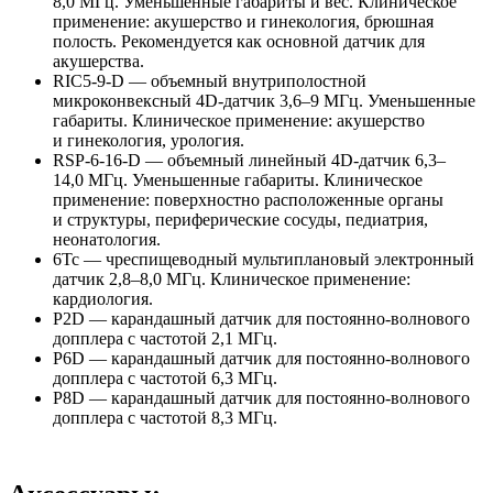
8,0 МГц. Уменьшенные габариты и вес. Клиническое
применение: акушерство и гинекология, брюшная
полость. Рекомендуется как основной датчик для
акушерства.
RIC5-9-D
— объемный внутриполостной
микроконвексный
4D-датчик
3,6–9 МГц. Уменьшенные
габариты. Клиническое применение: акушерство
и гинекология, урология.
RSP-
6-16-D
— объемный линейный
4D-датчик
6,3–
14,0 МГц. Уменьшенные габариты. Клиническое
применение: поверхностно расположенные органы
и структуры, периферические сосуды, педиатрия,
неонатология.
6Tc — чреспищеводный мультиплановый электронный
датчик 2,8–8,0 МГц. Клиническое применение:
кардиология.
P2D — карандашный датчик для
постоянно-волнового
допплера с частотой 2,1 МГц.
P6D — карандашный датчик для
постоянно-волнового
допплера с частотой 6,3 МГц.
P8D — карандашный датчик для
постоянно-волнового
допплера с частотой 8,3 МГц.