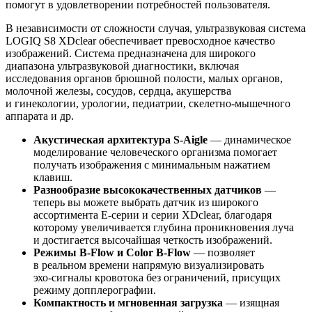
помогут в удовлетворении потребностей пользователя.
В независимости от сложности случая, ультразвуковая система
LOGIQ S8 XDclear обеспечивает превосходное качество
изображений. Система предназначена для широкого
диапазона ультразвуковой диагностики, включая
исследования органов брюшной полости, малых органов,
молочной железы, сосудов, сердца, акушерства
и гинекологии, урологии, педиатрии,
скелетно-мышечного
аппарата и др.
Акустическая архитектура
S-Aigle
— динамическое
моделирование человеческого организма помогает
получать изображения с минимальным нажатием
клавиш.
Разнообразие высококачественных датчиков
—
теперь вы можете выбрать датчик из широкого
ассортимента
Е-серии
и серии XDclear, благодаря
которому увеличивается глубина проникновения луча
и достигается высочайшая четкость изображений.
Режимы
B-Flow
и Color
B-Flow
— позволяет
в реальном времени напрямую визуализировать
эхо-сигналы
кровотока без ограничений, присущих
режиму допплерографии.
Компактность и мгновенная загрузка
— изящная