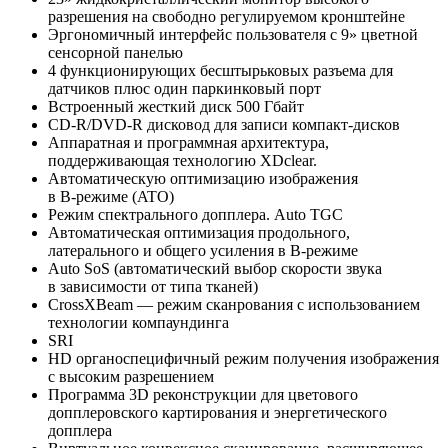
разрешения на свободно регулируемом кронштейне
Эргономичный интерфейс пользователя с 9» цветной
сенсорной панелью
4 функционирующих бесштырьковых разъема для
датчиков плюс один паркинковый порт
Встроенный жесткий диск 500 Гбайт
CD-R
/
DVD-R
дисковод для записи
компакт-дисков
Аппаратная и программная архитектура,
поддерживающая технологию XDclear.
Автоматическую оптимизацию изображения
в
В-режиме
(ATO)
Режим спектрального допплера. Auto TGC
Автоматическая оптимизация продольного,
латерального и общего усиления в
В-режиме
Auto SoS (автоматический выбор скорости звука
в зависимости от типа тканей)
CrossХBeam — режим сканрования с использованием
технологии компаундинга
SRI
HD органоспецифичный режим получения изображения
с высоким разрешением
Программа 3D реконструкции для цветового
допплеровского картирования и энергетического
допплера