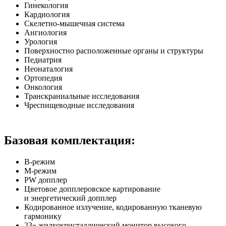
Гинекология
Кардиология
Скелетно-мышечная
система
Ангиология
Урология
Поверхностно расположенные органы и структуры
Педиатрия
Неонаталогия
Ортопедия
Онкология
Транскраниальные исследования
Чреспищеводные исследования
Базовая комплектация:
B-режим
M-режим
PW допплер
Цветовое допплеровское картирование
и энергетический допплер
Кодированное излучение, кодированную тканевую
гармонику
23» жидкокристаллический монитор высокого