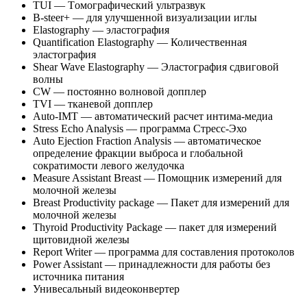
ТUI — Tомографический ультразвук
B-steer
+ — для улучшенной визуализации иглы
Elastography — эластография
Quantification Elastography — Количественная
эластография
Shear Wave Elastography — Эластография сдвиговой
волны
CW — постоянно волновой допплер
TVI — тканевой допплер
Auto-IMT
— автоматический расчет
интима-медиа
Stress Echo Analysis — программа
Стресс-Эхо
Auto Ejection Fraction Analysis — автоматическое
определение фракции выброса и глобальной
сократимости левого желудочка
Measure Assistant Breast — Помощник измерений для
молочной железы
Breast Productivity package — Пакет для измерений для
молочной железы
Thyroid Productivity Package — пакет для измерений
щитовидной железы
Report Writer — программа для составления протоколов
Power Assistant — принадлежности для работы без
источника питания
Унивесальный видеоконвертер