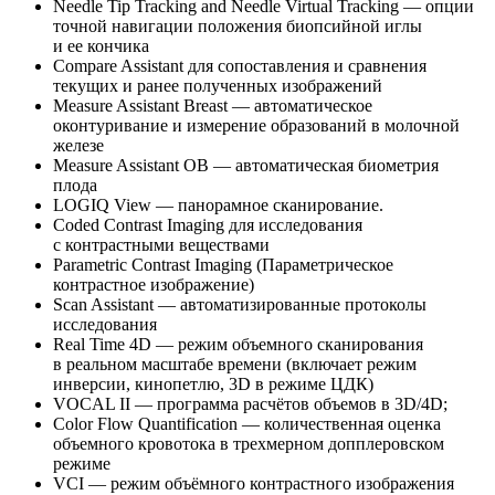
Needle Tip Tracking and Needle Virtual Tracking — опции
точной навигации положения биопсийной иглы
и ее кончика
Compare Assistant для сопоставления и сравнения
текущих и ранее полученных изображений
Measure Assistant Breast — автоматическое
оконтуривание и измерение образований в молочной
железе
Measure Assistant OB — автоматическая биометрия
плода
LOGIQ View — панорамное сканирование.
Coded Contrast Imaging для исследования
с контрастными веществами
Parametric Contrast Imaging (Параметрическое
контрастное изображение)
Scan Assistant — автоматизированные протоколы
исследования
Real Time 4D — режим объемного сканирования
в реальном масштабе времени (включает режим
инверсии, кинопетлю, 3D в режиме ЦДК)
VOCAL II — программа расчётов объемов в 3D/4D;
Color Flow Quantification — количественная оценка
объемного кровотока в трехмерном допплеровском
режиме
VCI — режим объёмного контрастного изображения