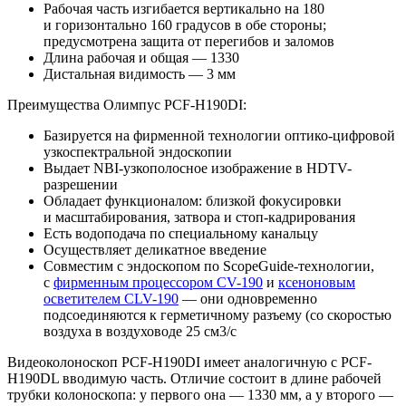
Рабочая часть изгибается вертикально на 180
и горизонтально 160 градусов в обе стороны;
предусмотрена защита от перегибов и заломов
Длина рабочая и общая — 1330
Дистальная видимость — 3 мм
Преимущества Олимпус PCF-H190DI:
Базируется на фирменной технологии оптико-цифровой
узкоспектральной эндоскопии
Выдает NBI-узкополосное изображение в HDTV-
разрешении
Обладает функционалом: близкой фокусировки
и масштабирования, затвора и стоп-кадрирования
Есть водоподача по специальному канальцу
Осуществляет деликатное введение
Совместим с эндоскопом по ScopeGuide-технологии,
с
фирменным процессором CV-190
и
ксеноновым
осветителем CLV-190
— они одновременно
подсоединяются к герметичному разъему (со скоростью
воздуха в воздуховоде 25 см3/с
Видеоколоноскоп PCF-H190DI имеет аналогичную с PCF-
H190DL вводимую часть. Отличие состоит в длине рабочей
трубки колоноскопа: у первого она — 1330 мм, а у второго —