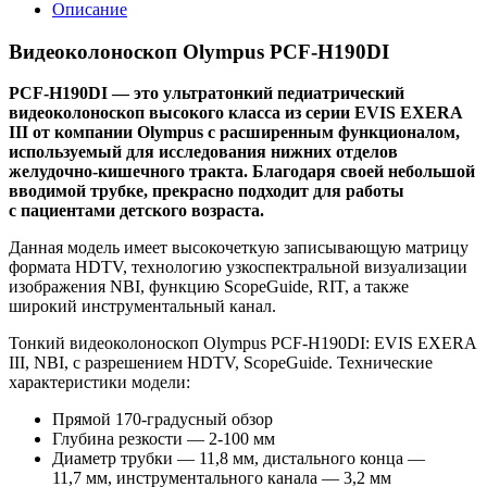
Описание
Видеоколоноскоп Olympus PCF-H190DI
PCF-H190DI — это ультратонкий педиатрический
видеоколоноскоп высокого класса из серии EVIS EXERA
III от компании Olympus с расширенным функционалом,
используемый для исследования нижних отделов
желудочно-кишечного тракта. Благодаря своей небольшой
вводимой трубке, прекрасно подходит для работы
с пациентами детского возраста.
Данная модель имеет высокочеткую записывающую матрицу
формата HDTV, технологию узкоспектральной визуализации
изображения NBI, функцию ScopeGuide, RIT, а также
широкий инструментальный канал.
Тонкий видеоколоноскоп Olympus PCF-H190DI: EVIS EXERA
III, NBI, с разрешением HDTV, ScopeGuide. Технические
характеристики модели:
Прямой
170-градусный
обзор
Глубина резкости —
2-100 мм
Диаметр трубки — 11,8 мм, дистального конца —
11,7 мм, инструментального канала — 3,2 мм