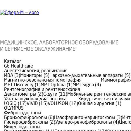
МЕДИЦИНСКОЕ, ЛАБОРАТОРНОЕ ОБОРУДОВАНИЕ
И СЕРВИСНОЕ ОБСЛУЖИВАНИЕ
Каталог
GE Healthcare
Анестезиология, реанимация
ИВЛ (3)
Мониторы (5)
Наркозно-дыхательные аппараты (5)
Магнитно-резонансная томография
Маммография
МРТ Discovery (1)
МРТ Optima (1)
МРТ Signa (4)
Рентгенография и рентгеноскопия
Денситометры (2)
C-дуги (11)
Мобильные рентгеновские а
Ультразвуковая диагностика
Хирургическая визуали
LOGIQ (17)
VIVID (15)
VOLUSON (12)
Общая хирургия (1)
OLYMPUS
Фиброэндоскопы
Бронхофиброскопы (8)
Назофаринго-ларингоскопы (3)
Инт
Гистерофиброскопы (2)
Уретеро-ренофиброскопы (4)
Цист
Видеоэндоскопы