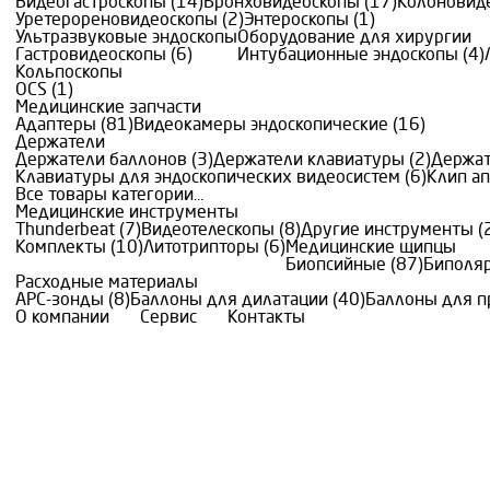
Видеогастроскопы (14)
Бронховидеоскопы (17)
Колоновиде
Уретерореновидеоскопы (2)
Энтероскопы (1)
Ультразвуковые эндоскопы
Оборудование для хирургии
Гастровидеоскопы (6)
Интубационные эндоскопы (4)
Кольпоскопы
OCS (1)
Медицинские запчасти
Адаптеры (81)
Видеокамеры эндоскопические (16)
Держатели
Держатели баллонов (3)
Держатели клавиатуры (2)
Держат
Клавиатуры для эндоскопических видеосистем (6)
Клип ап
Все товары категории...
Медицинские инструменты
Thunderbeat (7)
Видеотелескопы (8)
Другие инструменты (
Комплекты (10)
Литотрипторы (6)
Медицинские щипцы
Биопсийные (87)
Биполяр
Расходные материалы
АРС-зонды (8)
Баллоны для дилатации (40)
Баллоны для п
О компании
Сервис
Контакты