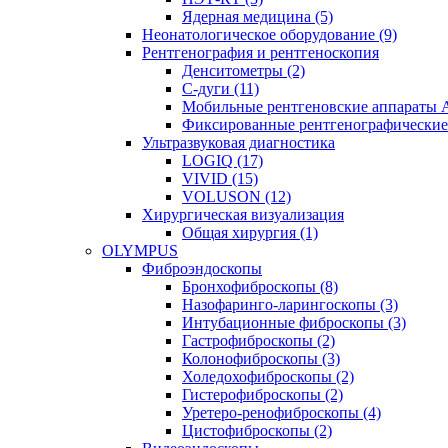
Ядерная медицина (5)
Неонатологическое оборудование (9)
Рентгенография и рентгеноскопия
Денситометры (2)
C-дуги (11)
Мобильные рентгеновские аппараты 
Фиксированные рентгенографические 
Ультразвуковая диагностика
LOGIQ (17)
VIVID (15)
VOLUSON (12)
Хирургическая визуализация
Общая хирургия (1)
OLYMPUS
Фиброэндоскопы
Бронхофиброскопы (8)
Назофаринго-ларингоскопы (3)
Интубационные фиброскопы (3)
Гастрофиброскопы (2)
Колонофиброскопы (3)
Холедохофиброскопы (2)
Гистерофиброскопы (2)
Уретеро-ренофиброскопы (4)
Цистофиброскопы (2)