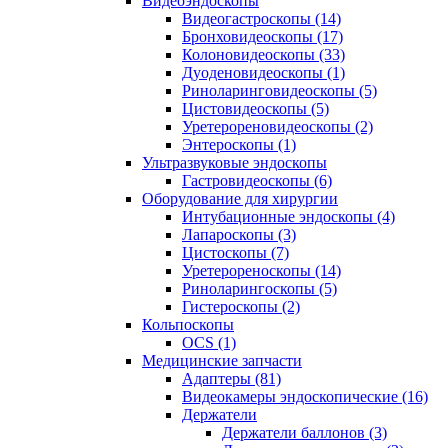
Видеоэндоскопы
Видеогастроскопы (14)
Бронховидеоскопы (17)
Колоновидеоскопы (33)
Дуоденовидеоскопы (1)
Риноларинговидеоскопы (5)
Цистовидеоскопы (5)
Уретерореновидеоскопы (2)
Энтероскопы (1)
Ультразвуковые эндоскопы
Гастровидеоскопы (6)
Оборудование для хирургии
Интубационные эндоскопы (4)
Лапароскопы (3)
Цистоскопы (7)
Уретерореноскопы (14)
Риноларингоскопы (5)
Гистероскопы (2)
Кольпоскопы
OCS (1)
Медицинские запчасти
Адаптеры (81)
Видеокамеры эндоскопические (16)
Держатели
Держатели баллонов (3)