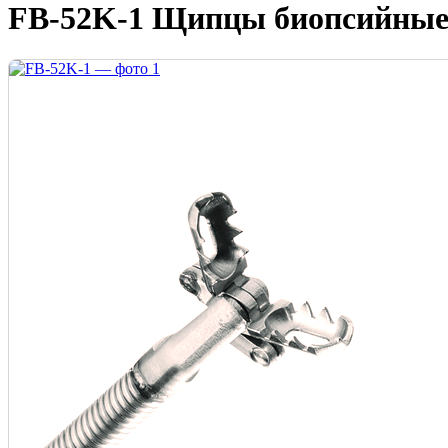
FB-52K-1 Щипцы биопсийны