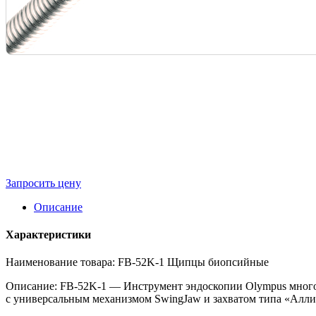
Запросить цену
Описание
Характеристики
Наименование товара: FB-52K-1 Щипцы биопсийные
Описание: FB-52K-1 — Инструмент эндоскопии Olympus много
с универсальным механизмом SwingJaw и захватом типа «Алли