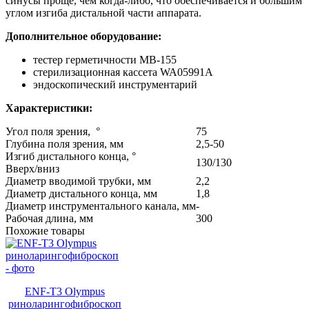
синусы проще, чем когда-либо, что обеспечивается и большим
углом изгиба дистальной части аппарата.
Дополнительное оборудование:
тестер герметичности MB-155
стерилизационная кассета WA05991A
эндоскопический инструментарий
Характеристики:
Угол поля зрения, °
75
Глубина поля зрения, мм
2,5-50
Изгиб дистального конца, °
130/130
Вверх/вниз
Диаметр вводимой трубки, мм
2,2
Диаметр дистального конца, мм
1,8
Диаметр инструментального канала, мм
-
Рабочая длина, мм
300
Похожие товары
ENF-T3 Olympus
риноларингофиброскоп