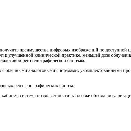
получить преимущества цифровых изображений по доступной це
туп к улучшенной клинической практике, меньшей дозе облучени
аналоговой рентгенографической системы.
ию с обычными аналоговыми системами, укомплектованными про
фровых рентгенографических систем.
абинет, система позволяет достичь того же объема визуализаци