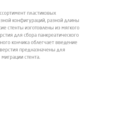
ссортимент пластиковых
азной конфигураций, разной длины
ские стенты изготовлены из мягкого
рстия для сбора панкреатического
ьного кончика облегчает введение
тверстия предназначены для
миграции стента.