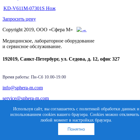
KD-V611M-07301S Нож
Запросить цену
Copyright 2019, ООО «Сфера М»
Медицинское, лабораторное оборудование
и сервисное обслуживание.
192019, Санкт-Петербург, ул. Седова, д. 12, офис 327
Время работы: Пн-Cб 10.00-19.00
info@sphera-m.com
service@sphera-m.com
Используя сайт, вы соглашаетесь с политикой обработки данных и
использованием cookies вашего браузера. Cookies можно отключить
Создание сайта
любой момент в настройках браузера.
Карта сайта
Медиасфера
Понятно