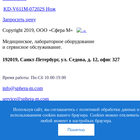
KD-V611M-07202S Нож
Запросить цену
Copyright 2019, ООО «Сфера М»
Медицинское, лабораторное оборудование
и сервисное обслуживание.
192019, Санкт-Петербург, ул. Седова, д. 12, офис 327
Время работы: Пн-Cб 10.00-19.00
info@sphera-m.com
service@sphera-m.com
Используя сайт, вы соглашаетесь с политикой обработки данных и
использованием cookies вашего браузера. Cookies можно отключить
Создание сайта
любой момент в настройках браузера.
Карта сайта
Медиасфера
Понятно