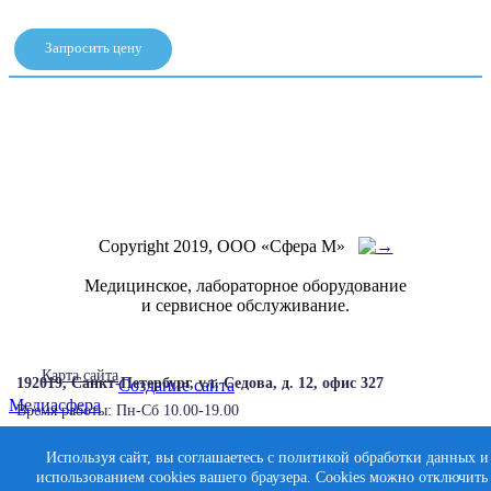
Запросить цену
KD-301Q-0320 Нож в
комплекте с адаптером (2 шт./
уп.)
Copyright 2019, ООО «Сфера М»
Медицинское, лабораторное оборудование
и сервисное обслуживание.
Карта сайта
192019, Санкт-Петербург, ул. Седова, д. 12, офис 327
Создание сайта
Медиасфера
Время работы: Пн-Cб 10.00-19.00
info@sphera-m.com
Используя сайт, вы соглашаетесь с политикой обработки данных и
использованием cookies вашего браузера. Cookies можно отключить
service@sphera-m.com