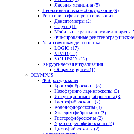
Ядерная медицина (5)
Неонатологическое оборудование (9)
Рентгенография и рентгеноскопия
Денситометры (2)
C-дуги (11)
Мобильные рентгеновские аппараты 
Фиксированные рентгенографические 
Ультразвуковая диагностика
LOGIQ (17)
VIVID (15)
VOLUSON (12)
Хирургическая визуализация
Общая хирургия (1)
OLYMPUS
Фиброэндоскопы
Бронхофиброскопы (8)
Назофаринго-ларингоскопы (3)
Интубационные фиброскопы (3)
Гастрофиброскопы (2)
Колонофиброскопы (3)
Холедохофиброскопы (2)
Гистерофиброскопы (2)
Уретеро-ренофиброскопы (4)
Цистофиброскопы (2)