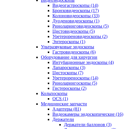
Видеоэндоскопы
Видеогастроскопы (14)
Бронховидеоскопы (17)
Колоновидеоскопы (33)
Дуоденовидеоскопы (1)
Риноларинговидеоскопы (5)
Цистовидеоскопы (5)
Уретерореновидеоскопы (2)
Энтероскопы (1)
Ультразвуковые эндоскопы
Гастровидеоскопы (6)
Оборудование для хирургии
Интубационные эндоскопы (4)
Лапароскопы (3)
Цистоскопы (7)
Уретерореноскопы (14)
Риноларингоскопы (5)
Гистероскопы (2)
Кольпоскопы
OCS (1)
Медицинские запчасти
Адаптеры (81)
Видеокамеры эндоскопические (16)
Держатели
Держатели баллонов (3)