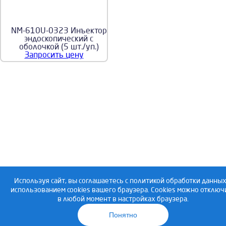
NM-610U-0323 Инъектор
эндоскопический с
оболочкой (5 шт./уп.)
Запросить цену
Используя сайт, вы соглашаетесь с политикой обработки данных
192019, Санкт-Пе
Copyright 2019, ООО «Сфера М»
использованием cookies вашего браузера. Cookies можно отключ
в любой момент в настройках браузера.
Медицинское, лабораторное оборудование
Время работы: П
и сервисное обслуживание.
Понятно
info@sphera-m.