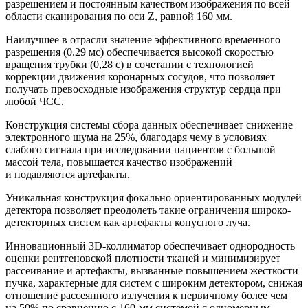
разрешением и постоянным качеством изображения по всей
области сканирования по оси Z, равной 160 мм.
Наилучшее в отрасли значение эффективного временного
разрешения (0.29 мс) обеспечивается высокой скоростью
вращения трубки (0,28 с) в сочетании с технологией
коррекции движения коронарных сосудов, что позволяет
получать превосходные изображения структур сердца при
любой ЧСС.
Конструкция системы сбора данных обеспечивает снижение
электронного шума на 25%, благодаря чему в условиях
слабого сигнала при исследовании пациентов с большой
массой тела, повышается качество изображений
и подавляются артефакты.
Уникальная конструкция фокально ориентированных модулей
детектора позволяет преодолеть такие ограничения широко-
детекторных систем как артефакты конусного луча.
Инновационный 3D-коллиматор обеспечивает однородность
оценки рентгеновской плотности тканей и минимизирует
рассеивание и артефакты, вызванные повышением жесткости
пучка, характерные для систем с широким детектором, снижая
отношение рассеянного излучения к первичному более чем
на 50% по сравнению с
160-мм
системой с одномерным